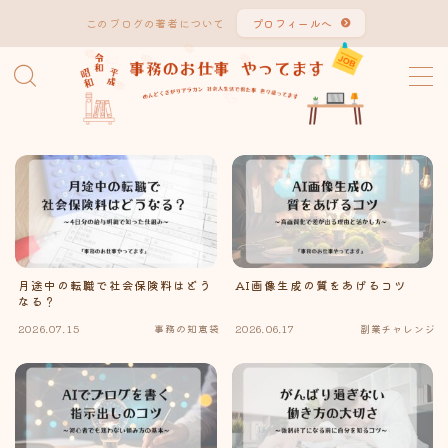
このブログの著者について
プロフィールへ
MENU
HOME
記事一覧
カテゴリー
AI奮闘記
月途中の転職で社会保険料はどう
AI画像生成の質をあげるコツ
なる？
事務の知恵袋
2026.07.15
事務の知恵袋
2026.06.17
副業チャレンジ
副業チャレンジ
暮らしのひとこま
プロフィール