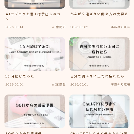
AIでブログを書く指示出しのコ
がんばり過ぎない働き方の大切さ
SNS
ツ
2026.06.14
AI奮闘記
2026.06.07
事務の知恵袋
お問い合わせ
1ヶ月続けてみた
自分で調べない上司に疲れたら
2026.06.04
AI奮闘記
2026.06.01
事務の知恵袋
50代からの副業準備
ChatGPTにうまく伝わらない理